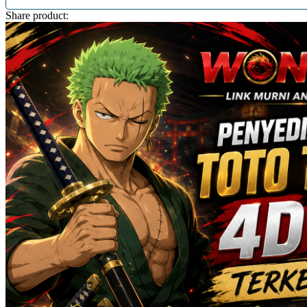
Xootz
Share product:
Y
Yamatoya
Z
Zaxy
Zoggs
0-9
4Moms
59S