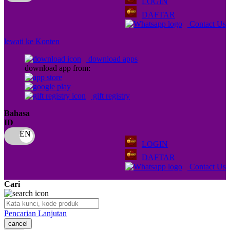
LOGIN
Q
DAFTAR
Contact Us
QV Baby
lewati ke Konten
R
download apps
Real Shades
download app from:
Red Castle
gift registry
Ribbon Madness
Bahasa
ID
S
Sebamed
LOGIN
DAFTAR
Silver Cross
Contact Us
Simply Idea
Cari
Skip Hop
Pencarian Lanjutan
Spectra
cancel