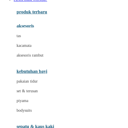
Azetabio
produk terbaru
B
aksesoris
Baabaasheepz
tas
Babiators
kacamata
Baby Dove
aksesoris rambut
Baby Jogger
Baby Rovega
kebutuhan bayi
Babybee
pakaian tidur
Banana Boat
set & terusan
Banz
piyama
Barbie
bodysuits
Beaba
Beauty Barn
sepatu & kaus kaki