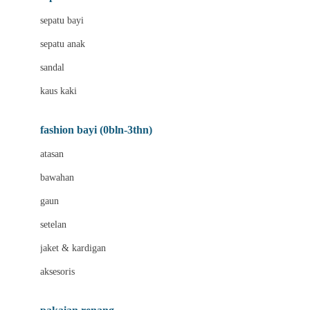
Bio Oil
sepatu bayi
Biolane
sepatu anak
Bite Fighters
sandal
Bizzi Growin
kaus kaki
Blackmores
fashion bayi (0bln-3thn)
Blooming Marvellous
atasan
Bonnels
bawahan
Bravado
gaun
Bruder
setelan
Brush Baby
jaket & kardigan
Buds Organics
aksesoris
Bugaboo
Buggygear