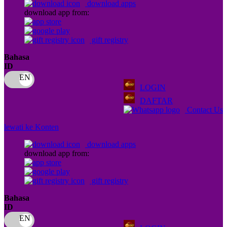
download apps
download app from:
Oh Ma Grain
Okiedog
gift registry
P
Bahasa
ID
Peachy
LOGIN
Phil & Ted's
DAFTAR
Philips Avent
Contact Us
Pigeon
lewati ke Konten
Playgro
download apps
download app from:
Poled Global
Ponycycle
gift registry
Puma
Bahasa
ID
Pureats