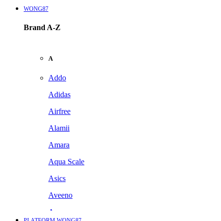
WONG87
Brand A-Z
A
Addo
Adidas
Airfree
Alamii
Amara
Aqua Scale
Asics
Aveeno
Awan
PLATFORM WONG87