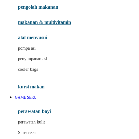
pengolah makanan
Joolz
Jujube
makanan & multivitamin
K
alat menyusui
Kiddycuts
pompa asi
Kumon
penyimpanan asi
L
cooler bags
Leapfrog
kursi makan
Leclerc
GAME SERU
Lee Vierra
Lillebaby
perawatan bayi
Little Bird Told Me
perawatan kulit
Little Miss Janis
Sunscreen