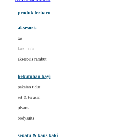
Azetabio
produk terbaru
B
aksesoris
Baabaasheepz
tas
Babiators
kacamata
Baby Dove
aksesoris rambut
Baby Jogger
Baby Rovega
kebutuhan bayi
Babybee
pakaian tidur
Banana Boat
set & terusan
Banz
piyama
Barbie
bodysuits
Beaba
Beauty Barn
sepatu & kaus kaki