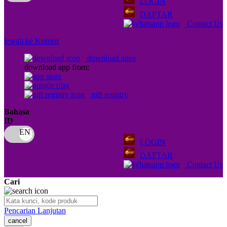
LOGIN
Q
DAFTAR
Contact Us
QV Baby
lewati ke Konten
R
download apps
Real Shades
download app from:
Red Castle
gift registry
Ribbon Madness
Bahasa
ID
S
Sebamed
LOGIN
DAFTAR
Silver Cross
Contact Us
Simply Idea
Cari
Skip Hop
Pencarian Lanjutan
Spectra
cancel