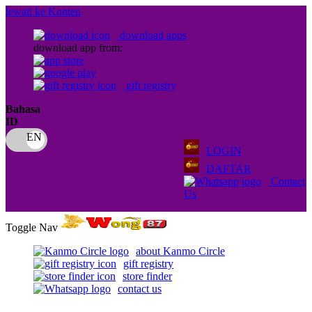
lewati ke Konten
download apps
download app from:
gift registry
Bahasa
ID
LOGIN
DAFTAR
Contact
Us
Toggle Nav
about Kanmo Circle
gift registry
store finder
contact us