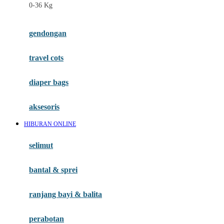
0-36 Kg
Fisher Price
Flipper
gendongan
Friends Of Sally
travel cots
G
diaper bags
Gb
Geko
aksesoris
Graco
HIBURAN ONLINE
Gund
selimut
H
bantal & sprei
Habbie
Haenim
ranjang bayi & balita
Happy Horse
perabotan