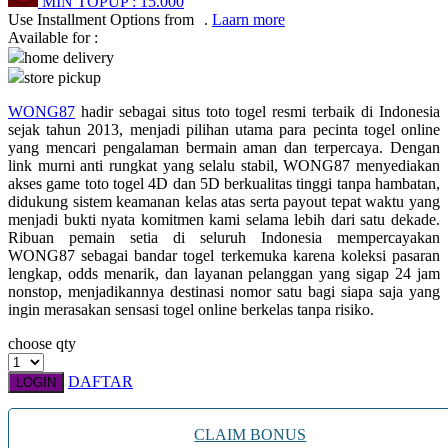
MIN TOPUP :
15.000
Twistshake
Use Installment Options from
.
Laarn more
Available for :
TY Toys
home delivery
store pickup
U
WONG87
hadir sebagai situs toto togel resmi terbaik di Indonesia
sejak tahun 2013, menjadi pilihan utama para pecinta togel online
yang mencari pengalaman bermain aman dan terpercaya. Dengan
V
link murni anti rungkat yang selalu stabil, WONG87 menyediakan
akses game toto togel 4D dan 5D berkualitas tinggi tanpa hambatan,
didukung sistem keamanan kelas atas serta payout tepat waktu yang
Veja
menjadi bukti nyata komitmen kami selama lebih dari satu dekade.
Vitaflow
Ribuan pemain setia di seluruh Indonesia mempercayakan
WONG87 sebagai bandar togel terkemuka karena koleksi pasaran
Vtech
lengkap, odds menarik, dan layanan pelanggan yang sigap 24 jam
nonstop, menjadikannya destinasi nomor satu bagi siapa saja yang
ingin merasakan sensasi togel online berkelas tanpa risiko.
W
choose qty
Waterland
DAFTAR
LOGIN
Wellness
X
CLAIM BONUS