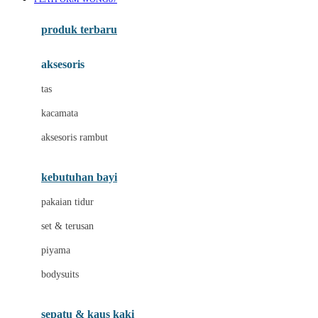
Azetabio
produk terbaru
B
aksesoris
Baabaasheepz
tas
Babiators
kacamata
Baby Dove
aksesoris rambut
Baby Jogger
Baby Rovega
kebutuhan bayi
Babybee
pakaian tidur
Banana Boat
set & terusan
Banz
piyama
Barbie
bodysuits
Beaba
Beauty Barn
sepatu & kaus kaki