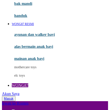
Moby
bak mandi
Momami
handuk
Mothercare
WONG87 RESMI
Mustela
ayunan dan walker bayi
My Buddy Tag
My K
alas bermain anak bayi
N
mainan anak bayi
Naif
mothercare toys
Nike
elc toys
Nordic Natural
WONG87
Nuby
Akun Saya
Nuna
Masuk
lewati ke Konten
O