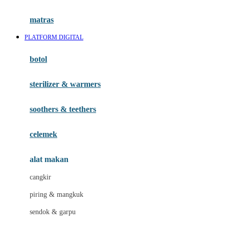
Happy Tummy
Hauck
matras
Havaianas
PLATFORM DIGITAL
Hegen
botol
Hot Wheels
sterilizer & warmers
Hybrid
soothers & teethers
I
Inlacta DHA
celemek
Interlac
alat makan
Ivenet
cangkir
J
piring & mangkuk
Jack N Jill
sendok & garpu
Joie