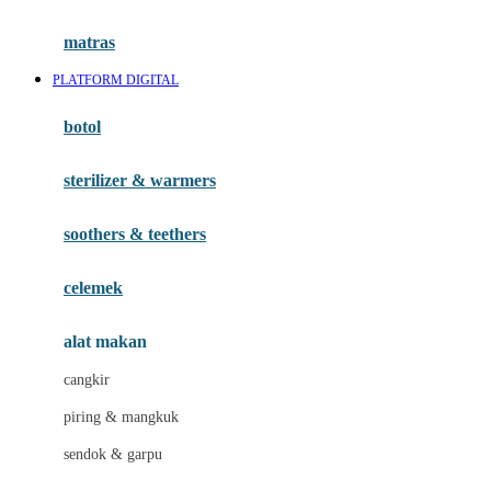
Happy Tummy
Hauck
matras
Havaianas
PLATFORM DIGITAL
Hegen
botol
Hot Wheels
sterilizer & warmers
Hybrid
soothers & teethers
I
Inlacta DHA
celemek
Interlac
alat makan
Ivenet
cangkir
J
piring & mangkuk
Jack N Jill
sendok & garpu
Joie