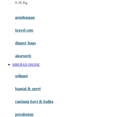
0-36 Kg
Fisher Price
Flipper
gendongan
Friends Of Sally
travel cots
G
diaper bags
Gb
Geko
aksesoris
Graco
HIBURAN ONLINE
Gund
selimut
H
bantal & sprei
Habbie
Haenim
ranjang bayi & balita
Happy Horse
perabotan