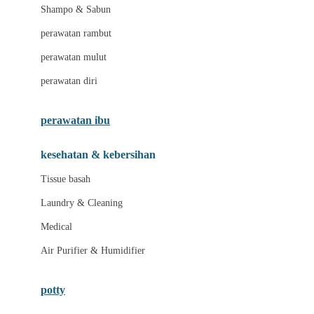
London Taxi
Shampo & Sabun
Love To Dream
perawatan rambut
perawatan mulut
M
perawatan diri
Magformers
Mama's Choice
perawatan ibu
Mamas&Papas
kesehatan & kebersihan
Mamaway
Tissue basah
Maxi Cosi
Laundry & Cleaning
Megabloks
Medical
Micro
Air Purifier & Humidifier
MiDeer
Mimi & Lula
potty
Mini Monkey