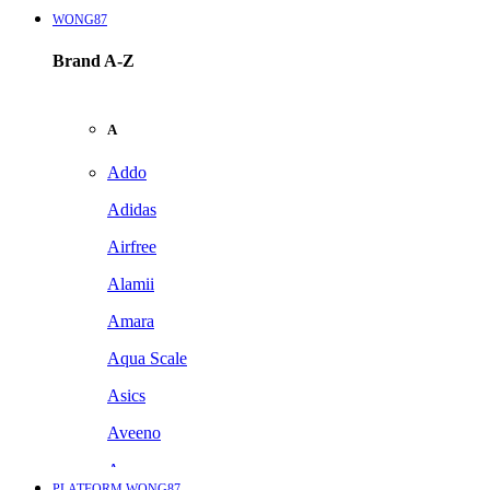
WONG87
Brand A-Z
A
Addo
Adidas
Airfree
Alamii
Amara
Aqua Scale
Asics
Aveeno
Awan
PLATFORM WONG87