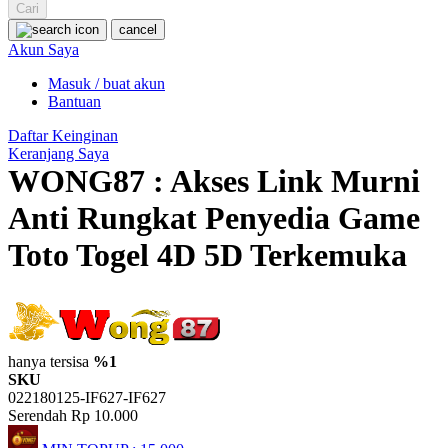
Squishmallows
Cari
cancel
Starbooks
Akun Saya
Stick-O
Masuk / buat akun
Bantuan
Stokke
Daftar Keinginan
Sudocrem
Keranjang Saya
WONG87 : Akses Link Murni
Sumimo
Sunnylife
Anti Rungkat Penyedia Game
Sun-Staches
Toto Togel 4D 5D Terkemuka
Swimava
T
Tommee Tippee
hanya tersisa
%1
SKU
Trunki
022180125-IF627-IF627
Serendah
Rp 10.000
Tutti Bambini